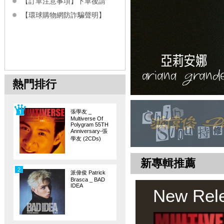
【訂單注意事項】下單後請
【環球購物網防詐騙聲明】
熱門排行
張學友 _
Multiverse Of
Polygram 55TH
Anniversary-張
學友 (2CDs)
新專輯推薦
2
派偉俊 Patrick
Brasca _ BAD
IDEA
New Rel