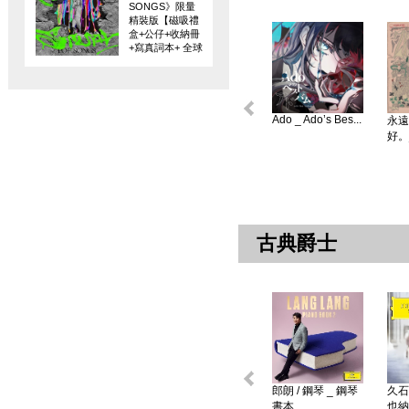
SONGS》限量
精裝版【磁吸禮
盒+公仔+收納冊
+寫真詞本+ 全球
限量編碼珍藏
卡】
Ado _ Ado’s Bes...
永遠
好。
古典爵士
郎朗 / 鋼琴 _ 鋼琴
久石
書本 ...
也納