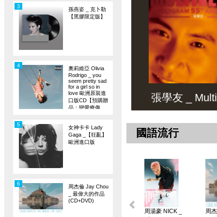
3
孫燕姿 _ 克卜勒
【黑膠限定版】
4
奧莉維亞 Olivia
Rodrigo _ you
seem pretty sad
for a girl so in
love 歐洲原裝進
張學友 _ Multiv
口版CD【預購贈
品：戀愛療傷
旗】
5
女神卡卡 Lady
國語流行
Gaga _【狂亂】
歐洲進口版
6
周杰倫 Jay Chou
_ 最偉大的作品
(CD+DVD)
周湯豪 NICK _
周杰倫