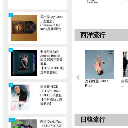
_ ...
《LOV...
7
周杰倫Jay Chou
_ 太陽之子
Children of the
sun (黑膠唱片)
西洋流行
8
安德烈波伽利
Andrea Bocelli _
出道30週年美聲
慶典
【2DVD+2BD+紀
念寫真書冊】
奧莉維亞 Olivia
邦喬飛
9
Rod...
...
周湯豪 NICK _
《LOVE RAGE
HOPE》平裝版
【內附贈品：霧
膜貼紙】
日韓流行
10
陶喆 David Tao _
《STUPID POP