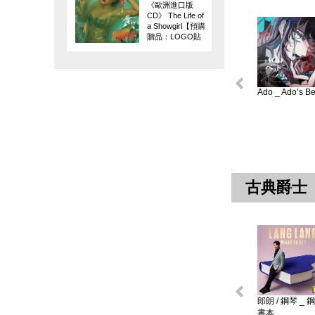
《歐洲進口版
CD》 The Life of
a Showgirl【預購
贈品：LOGO貼
紙】
Ado _ Ado’s Bes
古典爵士
郎朗 / 鋼琴 _ 
書本 ...