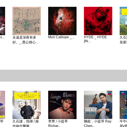
...
Mori Calliope _...
HYDE _ HYDE
永遠是深夜有多
久石
[IN...
好。_ 愚公移心...
皇家愛
鋼琴
久石讓，指揮 / 維
李齊 / 小提琴
陳銳，小提琴 Ray
牛牛(
Richar...
Chen...
也納交響樂...
琴•梵