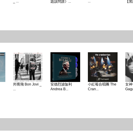
_ ...
...
題該問誰》...
【黑
邦喬飛 Bon Jovi _
安德烈波伽利
小紅莓合唱團 The
女神卡
...
Andrea B...
Cran...
Gaga 