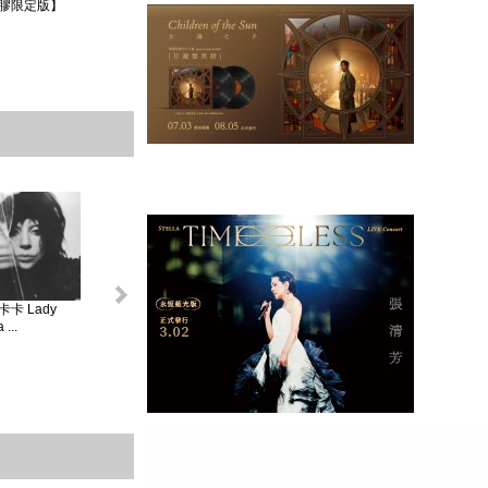
膠限定版】
卡 Lady
怪奇比莉 BILLIE
蘿兒 Lorde _ 聖女
莎賓娜卡本特
...
EIL...
V...
Sabrina ...