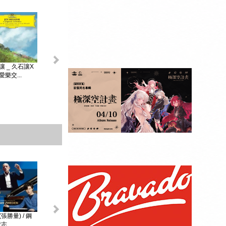
King & Prince _...
讓 _ 久石讓X
初音未來 _
MAGICAL ...
樂交...
贈品：SPECIAL
BOOK+視覺貼紙
10張SET+特典影
像DI...
張勝量) / 鋼
環球DG古典音樂
阿格麗希與朋友 _
戴安娜‧克瑞兒
志...
Diana Kr...
大師合輯 _ ...
阿格麗希與...