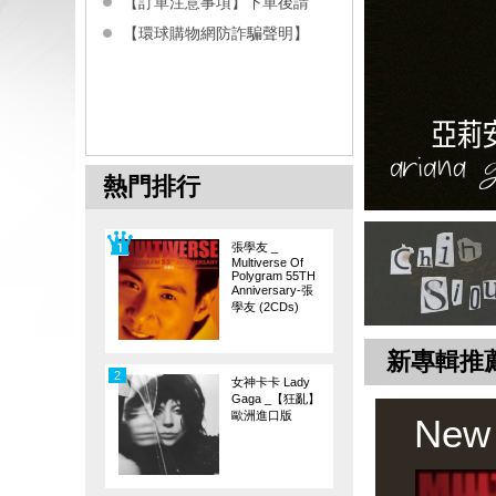
【訂單注意事項】下單後請
【環球購物網防詐騙聲明】
熱門排行
張學友 _
Multiverse Of
Polygram 55TH
Anniversary-張
學友 (2CDs)
新專輯推
2
女神卡卡 Lady
Gaga _【狂亂】
歐洲進口版
New