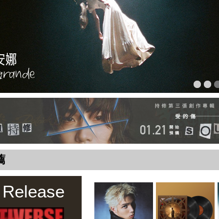
薦
 Release