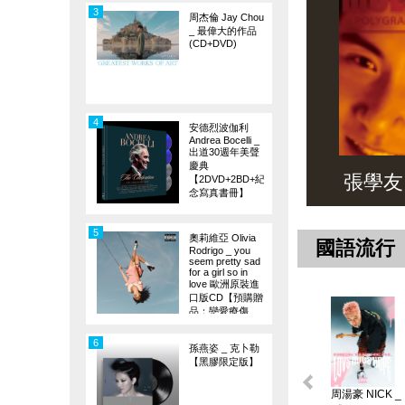
3
周杰倫 Jay Chou
_ 最偉大的作品
(CD+DVD)
4
安德烈波伽利
Andrea Bocelli _
出道30週年美聲
慶典
張學友 _ 
【2DVD+2BD+紀
念寫真書冊】
5
奧莉維亞 Olivia
國語流行
Rodrigo _ you
seem pretty sad
for a girl so in
love 歐洲原裝進
口版CD【預購贈
品：戀愛療傷
旗】
6
孫燕姿 _ 克卜勒
【黑膠限定版】
周湯豪 NICK _