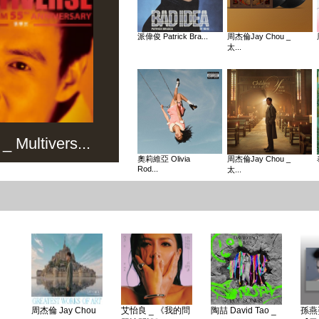
派偉俊 Patrick Bra...
周杰倫Jay Chou _
太...
Multivers...
奧莉維亞 Olivia
周杰倫Jay Chou _
Rod...
太...
周杰倫 Jay Chou
艾怡良 _ 《我的問
陶喆 David Tao _
孫燕