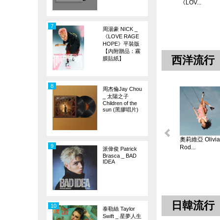
《LOV...
7
周湯豪 NICK _
《LOVE RAGE
HOPE》平裝版
【內附贈品：霧
西洋流行
膜貼紙】
8
周杰倫Jay Chou
_ 太陽之子
Children of the
sun (黑膠唱片)
奧莉維亞 Olivia
9
Rod...
派偉俊 Patrick
Brasca _ BAD
IDEA
日韓流行
10
泰勒絲 Taylor
Swift _ 星夢人生