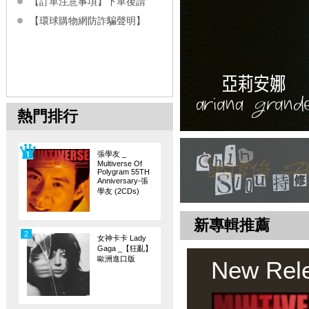
【訂單注意事項】下單後請
【環球購物網防詐騙聲明】
熱門排行
張學友 _
Multiverse Of
Polygram 55TH
Anniversary-張
學友 (2CDs)
新專輯推薦
2
女神卡卡 Lady
Gaga _【狂亂】
歐洲進口版
New Rel