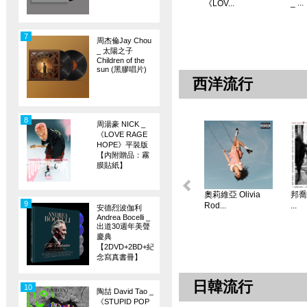
_ ...
《LOV...
7
周杰倫Jay Chou
_ 太陽之子
Children of the
sun (黑膠唱片)
西洋流行
8
周湯豪 NICK _
《LOVE RAGE
HOPE》平裝版
【內附贈品：霧
膜貼紙】
奧莉維亞 Olivia
邦喬飛
9
Rod...
...
安德烈波伽利
Andrea Bocelli _
出道30週年美聲
慶典
【2DVD+2BD+紀
念寫真書冊】
日韓流行
10
陶喆 David Tao _
《STUPID POP