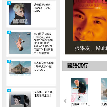
3
派偉俊 Patrick
Brasca _ BAD
IDEA
4
奧莉維亞 Olivia
Rodrigo _ you
seem pretty sad
for a girl so in
love 歐洲原裝進
張學友 _ Multiv
口版CD【預購贈
品：戀愛療傷
旗】
5
周杰倫 Jay Chou
國語流行
_ 最偉大的作品
(CD+DVD)
6
孫燕姿 _ 克卜勒
【黑膠限定版】
周湯豪 NICK _
周杰倫