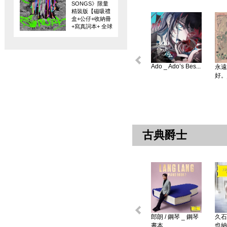
SONGS》限量
精裝版【磁吸禮
盒+公仔+收納冊
+寫真詞本+ 全球
限量編碼珍藏
卡】
Ado _ Ado’s Bes...
永遠
好。
古典爵士
郎朗 / 鋼琴 _ 鋼琴
久石
書本 ...
也納