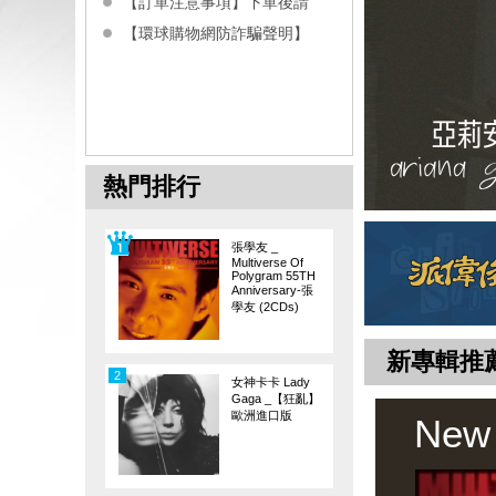
【訂單注意事項】下單後請
【環球購物網防詐騙聲明】
熱門排行
張學友 _
Multiverse Of
Polygram 55TH
Anniversary-張
學友 (2CDs)
新專輯推
2
女神卡卡 Lady
Gaga _【狂亂】
歐洲進口版
New