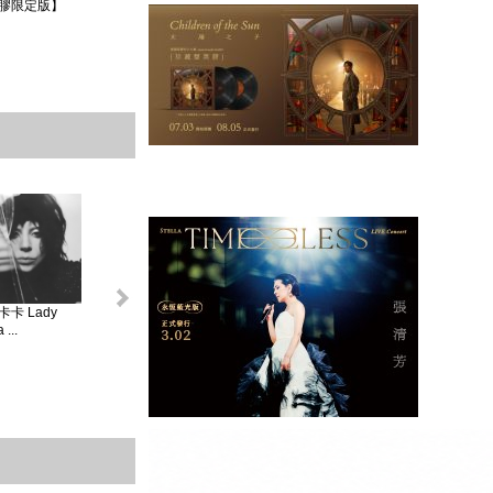
膠限定版】
卡 Lady
怪奇比莉 BILLIE
蘿兒 Lorde _ 聖女
莎賓娜卡本特
...
EIL...
V...
Sabrina ...