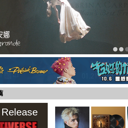
薦
 Release