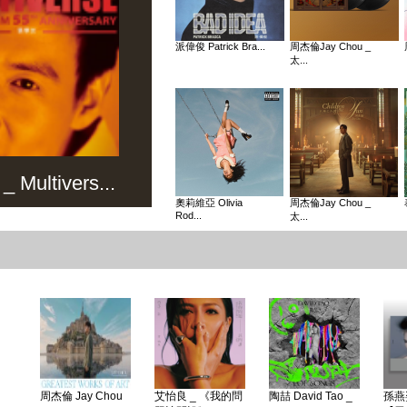
派偉俊 Patrick Bra...
周杰倫Jay Chou _
太...
Multivers...
奧莉維亞 Olivia
周杰倫Jay Chou _
Rod...
太...
周杰倫 Jay Chou
艾怡良 _ 《我的問
陶喆 David Tao _
孫燕