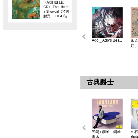
《歐洲進口版
CD》 The Life of
a Showgirl【預購
贈品：LOGO貼
紙】
Ado _ Ado’s Bes...
永遠
好。
古典爵士
郎朗 / 鋼琴 _ 鋼琴
久石
書本 ...
也納