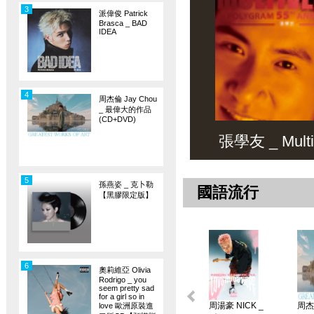
3
派偉俊 Patrick
Brasca _ BAD
IDEA
4
周杰倫 Jay Chou
_ 最偉大的作品
(CD+DVD)
張學友 _ Multiv
5
孫燕姿 _ 克卜勒
國語流行
【黑膠限定版】
6
奧莉維亞 Olivia
Rodrigo _ you
seem pretty sad
for a girl so in
周湯豪 NICK _
周杰倫
love 歐洲原裝進