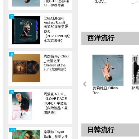
口版CD【預購贈
_ ...
《LOV...
品：戀愛療傷
旗】
7
安德烈波伽利
Andrea Bocelli _
出道30週年美聲
慶典
【2DVD+2BD+紀
西洋流行
念寫真書冊】
8
周杰倫Jay Chou
_ 太陽之子
Children of the
sun (黑膠唱片)
奧莉維亞 Olivia
邦喬飛
9
Rod...
...
周湯豪 NICK _
《LOVE RAGE
HOPE》平裝版
【內附贈品：霧
膜貼紙】
日韓流行
10
泰勒絲 Taylor
Swift _ 星夢人生