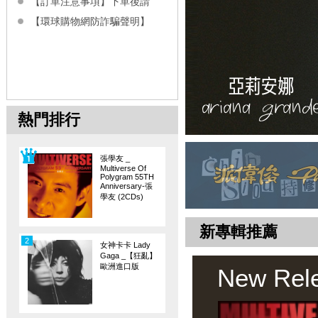
【訂單注意事項】下單後請
【環球購物網防詐騙聲明】
熱門排行
張學友 _
Multiverse Of
Polygram 55TH
Anniversary-張
學友 (2CDs)
新專輯推薦
2
女神卡卡 Lady
Gaga _【狂亂】
歐洲進口版
New Rel