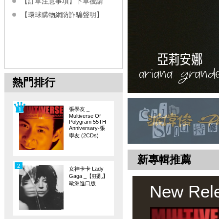
【訂單注意事項】下單後請
【環球購物網防詐騙聲明】
熱門排行
張學友 _
Multiverse Of
Polygram 55TH
Anniversary-張
學友 (2CDs)
新專輯推薦
2
女神卡卡 Lady
Gaga _【狂亂】
歐洲進口版
New Rel