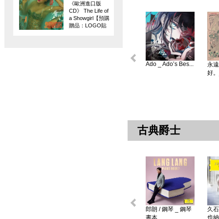
《歐洲進口版
CD》 The Life of
a Showgirl【預購
贈品：LOGO貼
紙】
Ado _ Ado’s Bes...
永遠
好。
古典爵士
郎朗 / 鋼琴 _ 鋼琴
久石
書本 ...
也納