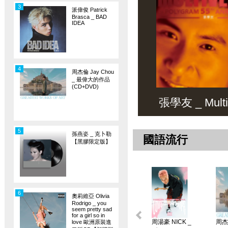
3
派偉俊 Patrick
Brasca _ BAD
IDEA
4
周杰倫 Jay Chou
_ 最偉大的作品
(CD+DVD)
張學友 _ Multiv
5
孫燕姿 _ 克卜勒
國語流行
【黑膠限定版】
6
奧莉維亞 Olivia
Rodrigo _ you
seem pretty sad
for a girl so in
周湯豪 NICK _
周杰倫
love 歐洲原裝進