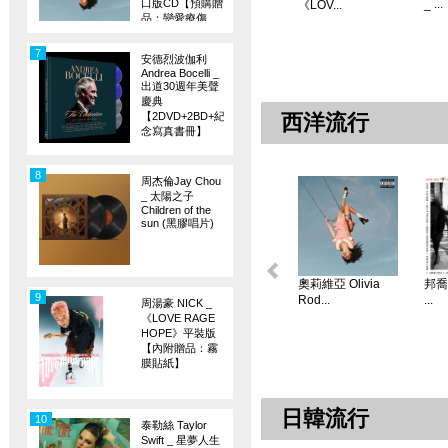
口版CD【預購贈
_ ...
《LOV...
品：戀愛療傷
旗】
7
安德烈波伽利
Andrea Bocelli _
出道30週年美聲
慶典
【2DVD+2BD+紀
西洋流行
念寫真書冊】
8
周杰倫Jay Chou
_ 太陽之子
Children of the
sun (黑膠唱片)
奧莉維亞 Olivia
邦喬飛
9
Rod...
...
周湯豪 NICK _
《LOVE RAGE
HOPE》平裝版
【內附贈品：霧
膜貼紙】
日韓流行
10
泰勒絲 Taylor
Swift _ 星夢人生