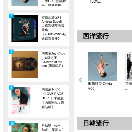
口版CD【預購贈
_ ...
《LOV...
品：戀愛療傷
旗】
7
安德烈波伽利
Andrea Bocelli _
出道30週年美聲
慶典
【2DVD+2BD+紀
西洋流行
念寫真書冊】
8
周杰倫Jay Chou
_ 太陽之子
Children of the
sun (黑膠唱片)
奧莉維亞 Olivia
邦喬飛
9
Rod...
...
周湯豪 NICK _
《LOVE RAGE
HOPE》平裝版
【內附贈品：霧
膜貼紙】
日韓流行
10
泰勒絲 Taylor
Swift _ 星夢人生