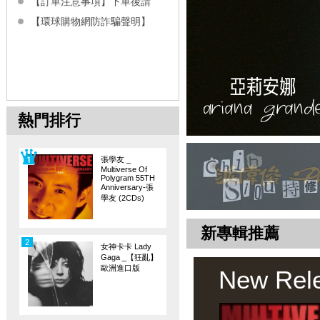
【訂單注意事項】下單後請
【環球購物網防詐騙聲明】
熱門排行
張學友 _
Multiverse Of
Polygram 55TH
Anniversary-張
學友 (2CDs)
新專輯推薦
2
女神卡卡 Lady
Gaga _【狂亂】
歐洲進口版
New Rel