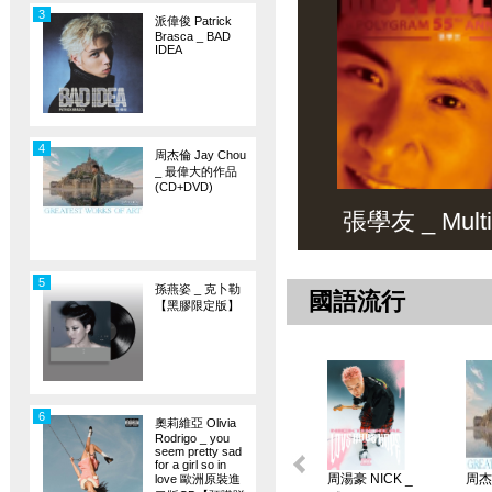
3
派偉俊 Patrick
Brasca _ BAD
IDEA
4
周杰倫 Jay Chou
_ 最偉大的作品
(CD+DVD)
張學友 _ Multiv
5
孫燕姿 _ 克卜勒
國語流行
【黑膠限定版】
6
奧莉維亞 Olivia
Rodrigo _ you
seem pretty sad
for a girl so in
周湯豪 NICK _
周杰倫
love 歐洲原裝進