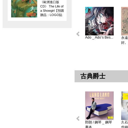
《歐洲進口版
CD》 The Life of
a Showgirl【預購
贈品：LOGO貼
紙】
Ado _ Ado’s Bes...
永遠
好。
古典爵士
郎朗 / 鋼琴 _ 鋼琴
久石
書本 ...
也納