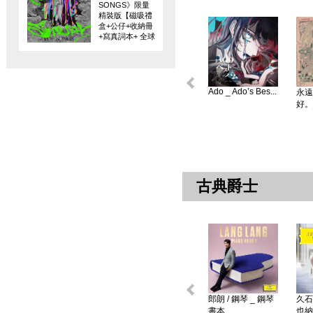
SONGS》限量
精裝版【磁吸禮
盒+公仔+收納冊
+寫真詞本+ 全球
限量編碼珍藏
卡】
Ado _ Ado’s Bes...
永遠
好。
古典爵士
郎朗 / 鋼琴 _ 鋼琴
久石
書本 ...
也納