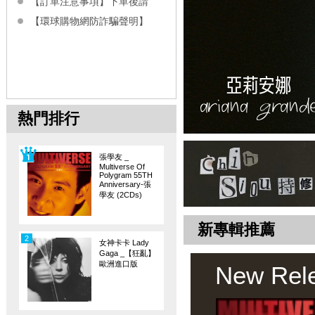
【訂單注意事項】下單後請
【環球購物網防詐騙聲明】
熱門排行
張學友 _
Multiverse Of
Polygram 55TH
Anniversary-張
學友 (2CDs)
新專輯推薦
2
女神卡卡 Lady
Gaga _【狂亂】
歐洲進口版
New Rel