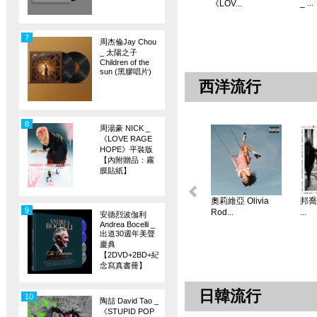
_ ...
《LOV...
7
周杰倫Jay Chou
_ 太陽之子
Children of the
sun (黑膠唱片)
西洋流行
8
周湯豪 NICK _
《LOVE RAGE
HOPE》平裝版
【內附贈品：霧
膜貼紙】
奧莉維亞 Olivia
邦喬飛
9
Rod...
...
安德烈波伽利
Andrea Bocelli _
出道30週年美聲
慶典
【2DVD+2BD+紀
念寫真書冊】
日韓流行
10
陶喆 David Tao _
《STUPID POP