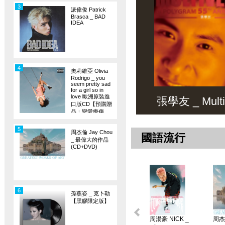
3
派偉俊 Patrick
Brasca _ BAD
IDEA
4
奧莉維亞 Olivia
Rodrigo _ you
seem pretty sad
for a girl so in
love 歐洲原裝進
張學友 _ Multiv
口版CD【預購贈
品：戀愛療傷
旗】
5
周杰倫 Jay Chou
國語流行
_ 最偉大的作品
(CD+DVD)
6
孫燕姿 _ 克卜勒
【黑膠限定版】
周湯豪 NICK _
周杰倫