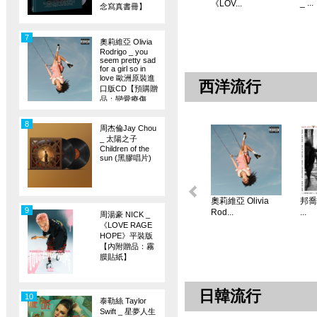
_ ...
《LOV...
念寫真書冊】
7
奧莉維亞 Olivia
Rodrigo _ you
seem pretty sad
for a girl so in
love 歐洲原裝進
西洋流行
口版CD【預購贈
品：戀愛療傷
旗】
8
周杰倫Jay Chou
_ 太陽之子
Children of the
sun (黑膠唱片)
奧莉維亞 Olivia
邦喬飛
9
Rod...
...
周湯豪 NICK _
《LOVE RAGE
HOPE》平裝版
【內附贈品：霧
膜貼紙】
日韓流行
10
泰勒絲 Taylor
Swift _ 星夢人生