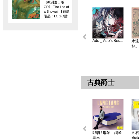
《歐洲進口版
CD》 The Life of
a Showgirl【預購
贈品：LOGO貼
紙】
Ado _ Ado’s Bes...
永遠
好。
古典爵士
郎朗 / 鋼琴 _ 鋼琴
久石
書本 ...
也納