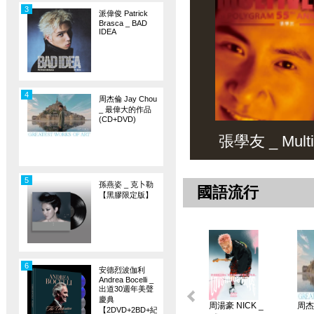
3
派偉俊 Patrick
Brasca _ BAD
IDEA
4
周杰倫 Jay Chou
_ 最偉大的作品
(CD+DVD)
張學友 _ Multiv
5
孫燕姿 _ 克卜勒
國語流行
【黑膠限定版】
6
安德烈波伽利
Andrea Bocelli _
出道30週年美聲
慶典
周湯豪 NICK _
周杰倫
【2DVD+2BD+紀