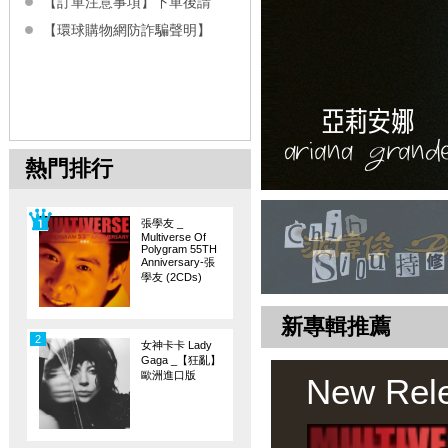
【訂單注意事項】下單後請
【環球購物網防詐騙聲明】
熱門排行
張學友 _
Multiverse Of
Polygram 55TH
Anniversary-張
學友 (2CDs)
新專輯推薦
2
女神卡卡 Lady
Gaga _【狂亂】
歐洲進口版
New Rel