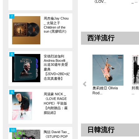
_ ...
《LOV...
7
周杰倫Jay Chou
_ 太陽之子
Children of the
sun (黑膠唱片)
西洋流行
8
安德烈波伽利
Andrea Bocelli _
出道30週年美聲
慶典
【2DVD+2BD+紀
念寫真書冊】
奧莉維亞 Olivia
邦喬飛
9
Rod...
...
周湯豪 NICK _
《LOVE RAGE
HOPE》平裝版
【內附贈品：霧
膜貼紙】
日韓流行
10
陶喆 David Tao _
《STUPID POP