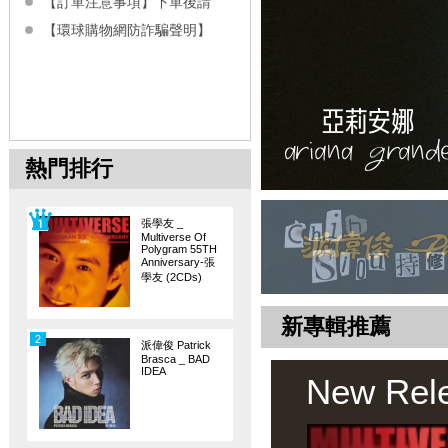
【訂單注意事項】下單後請
【環球購物網防詐騙聲明】
熱門排行
張學友 _
Multiverse Of
Polygram 55TH
Anniversary-張
學友 (2CDs)
新專輯推薦
2
派偉俊 Patrick
Brasca _ BAD
IDEA
New Rel