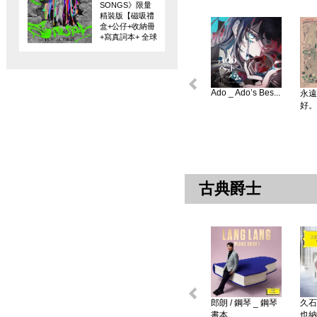
SONGS》限量
精裝版【磁吸禮
盒+公仔+收納冊
+寫真詞本+ 全球
限量編碼珍藏
卡】
Ado _ Ado’s Bes...
永遠
好。
古典爵士
郎朗 / 鋼琴 _ 鋼琴
久石
書本 ...
也納