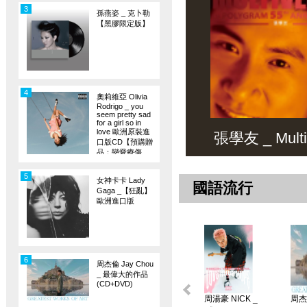
3
孫燕姿 _ 克卜勒
【黑膠限定版】
4
奧莉維亞 Olivia
Rodrigo _ you
seem pretty sad
for a girl so in
love 歐洲原裝進
張學友 _ Multiv
口版CD【預購贈
品：戀愛療傷
旗】
5
女神卡卡 Lady
國語流行
Gaga _【狂亂】
歐洲進口版
6
周杰倫 Jay Chou
_ 最偉大的作品
(CD+DVD)
周湯豪 NICK _
周杰倫