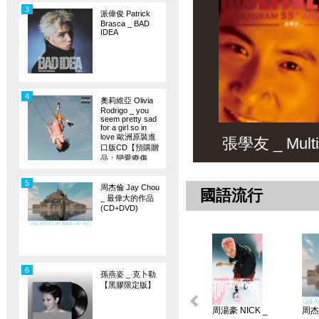
3
派偉俊 Patrick
Brasca _ BAD
IDEA
4
奧莉維亞 Olivia
Rodrigo _ you
seem pretty sad
for a girl so in
love 歐洲原裝進
張學友 _ Multiv
口版CD【預購贈
品：戀愛療傷
旗】
5
周杰倫 Jay Chou
國語流行
_ 最偉大的作品
(CD+DVD)
6
孫燕姿 _ 克卜勒
【黑膠限定版】
周湯豪 NICK _
周杰倫