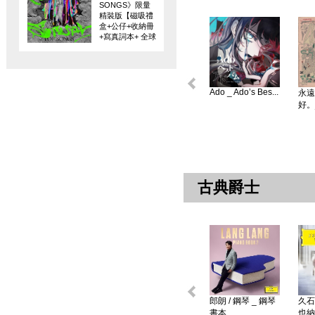
SONGS》限量
精裝版【磁吸禮
盒+公仔+收納冊
+寫真詞本+ 全球
限量編碼珍藏
卡】
Ado _ Ado’s Bes...
永遠
好。
古典爵士
郎朗 / 鋼琴 _ 鋼琴
久石
書本 ...
也納