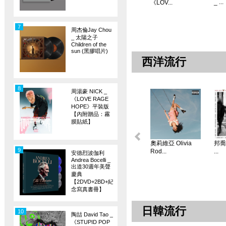
_ ...
《LOV...
7
周杰倫Jay Chou
_ 太陽之子
Children of the
sun (黑膠唱片)
西洋流行
8
周湯豪 NICK _
《LOVE RAGE
HOPE》平裝版
【內附贈品：霧
膜貼紙】
奧莉維亞 Olivia
邦喬飛
9
Rod...
...
安德烈波伽利
Andrea Bocelli _
出道30週年美聲
慶典
【2DVD+2BD+紀
念寫真書冊】
日韓流行
10
陶喆 David Tao _
《STUPID POP