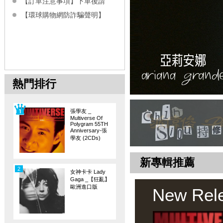
【訂單注意事項】下單後請
【環球購物網防詐騙聲明】
熱門排行
張學友 _
Multiverse Of
Polygram 55TH
Anniversary-張
學友 (2CDs)
新專輯推薦
2
女神卡卡 Lady
Gaga _【狂亂】
歐洲進口版
New Rel