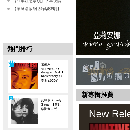
【訂單注意事項】下單後請
【環球購物網防詐騙聲明】
熱門排行
張學友 _
Multiverse Of
Polygram 55TH
Anniversary-張
學友 (2CDs)
新專輯推薦
2
女神卡卡 Lady
Gaga _【狂亂】
歐洲進口版
New Rel