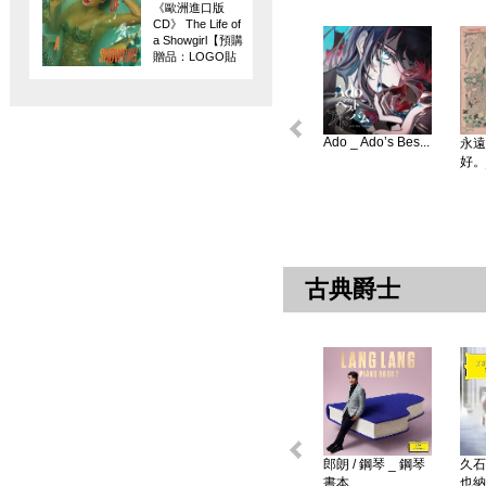
《歐洲進口版
CD》 The Life of
a Showgirl【預購
贈品：LOGO貼
紙】
Ado _ Ado’s Bes...
永遠
好。
古典爵士
郎朗 / 鋼琴 _ 鋼琴
久石
書本 ...
也納