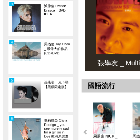
3
派偉俊 Patrick
Brasca _ BAD
IDEA
4
周杰倫 Jay Chou
_ 最偉大的作品
(CD+DVD)
張學友 _ Multiv
5
孫燕姿 _ 克卜勒
國語流行
【黑膠限定版】
6
奧莉維亞 Olivia
Rodrigo _ you
seem pretty sad
for a girl so in
周湯豪 NICK _
周杰倫
love 歐洲原裝進