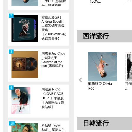
口版CD【預購贈
_ ...
《LOV...
品：戀愛療傷
旗】
7
安德烈波伽利
Andrea Bocelli _
出道30週年美聲
慶典
【2DVD+2BD+紀
西洋流行
念寫真書冊】
8
周杰倫Jay Chou
_ 太陽之子
Children of the
sun (黑膠唱片)
奧莉維亞 Olivia
邦喬飛
9
Rod...
...
周湯豪 NICK _
《LOVE RAGE
HOPE》平裝版
【內附贈品：霧
膜貼紙】
日韓流行
10
泰勒絲 Taylor
Swift _ 星夢人生