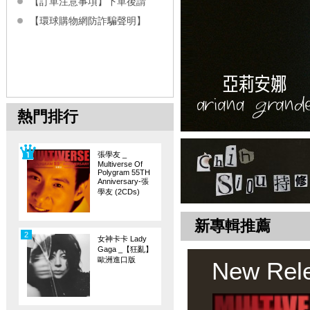
【訂單注意事項】下單後請
【環球購物網防詐騙聲明】
熱門排行
張學友 _
Multiverse Of
Polygram 55TH
Anniversary-張
學友 (2CDs)
新專輯推薦
2
女神卡卡 Lady
Gaga _【狂亂】
歐洲進口版
New Rel