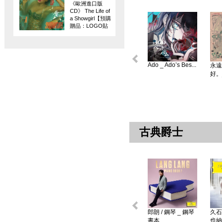
《歐洲進口版
CD》 The Life of
a Showgirl【預購
贈品：LOGO貼
紙】
Ado _ Ado’s Bes...
永遠
好。
古典爵士
郎朗 / 鋼琴 _ 鋼琴
久石
書本 ...
也納