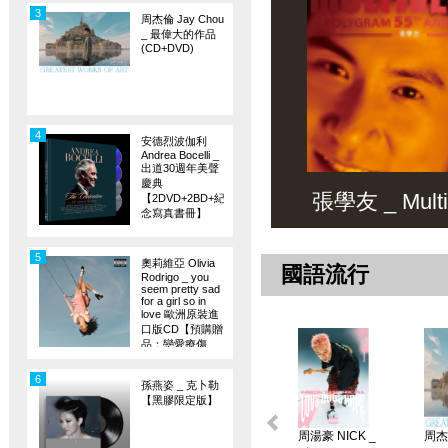
3
周杰倫 Jay Chou
_ 最偉大的作品
(CD+DVD)
4
安德烈波伽利
Andrea Bocelli _
出道30週年美聲
慶典
張學友 _ Multiv
【2DVD+2BD+紀
念寫真書冊】
5
奧莉維亞 Olivia
國語流行
Rodrigo _ you
seem pretty sad
for a girl so in
love 歐洲原裝進
口版CD【預購贈
品：戀愛療傷
旗】
6
孫燕姿 _ 克卜勒
【黑膠限定版】
周湯豪 NICK _
周杰倫