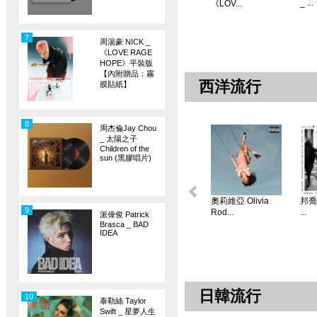
_ ...
《LOV...
7
周湯豪 NICK _
《LOVE RAGE
HOPE》平裝版
【內附贈品：霧
西洋流行
膜貼紙】
8
周杰倫Jay Chou
_ 太陽之子
Children of the
sun (黑膠唱片)
奧莉維亞 Olivia
邦喬飛
9
Rod...
...
派偉俊 Patrick
Brasca _ BAD
IDEA
日韓流行
10
泰勒絲 Taylor
Swift _ 星夢人生