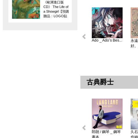
《歐洲進口版
CD》 The Life of
a Showgirl【預購
贈品：LOGO貼
紙】
Ado _ Ado’s Bes...
永遠
好。
古典爵士
郎朗 / 鋼琴 _ 鋼琴
久石
書本 ...
也納