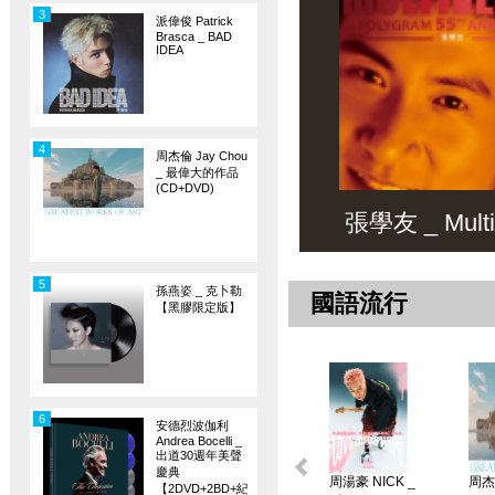
3
派偉俊 Patrick
Brasca _ BAD
IDEA
4
周杰倫 Jay Chou
_ 最偉大的作品
(CD+DVD)
張學友 _ Multiv
5
孫燕姿 _ 克卜勒
國語流行
【黑膠限定版】
6
安德烈波伽利
Andrea Bocelli _
出道30週年美聲
慶典
周湯豪 NICK _
周杰倫
【2DVD+2BD+紀