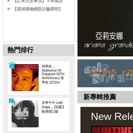
【訂單注意事項】下單後請
【環球購物網防詐騙聲明】
熱門排行
張學友 _
Multiverse Of
Polygram 55TH
Anniversary-張
學友 (2CDs)
新專輯推薦
2
女神卡卡 Lady
Gaga _【狂亂】
歐洲進口版
New Rel