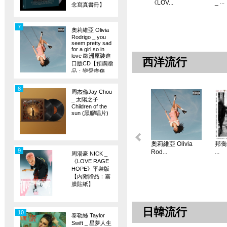
_ ...
《LOV...
念寫真書冊】
7
奧莉維亞 Olivia
Rodrigo _ you
seem pretty sad
for a girl so in
love 歐洲原裝進
西洋流行
口版CD【預購贈
品：戀愛療傷
旗】
8
周杰倫Jay Chou
_ 太陽之子
Children of the
sun (黑膠唱片)
奧莉維亞 Olivia
邦喬飛
9
Rod...
...
周湯豪 NICK _
《LOVE RAGE
HOPE》平裝版
【內附贈品：霧
膜貼紙】
日韓流行
10
泰勒絲 Taylor
Swift _ 星夢人生