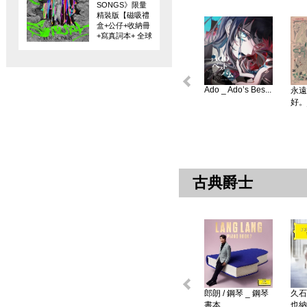
SONGS》限量
精裝版【磁吸禮
盒+公仔+收納冊
+寫真詞本+ 全球
限量編碼珍藏
卡】
Ado _ Ado’s Bes...
永遠
好。
古典爵士
郎朗 / 鋼琴 _ 鋼琴
久石
書本 ...
也納