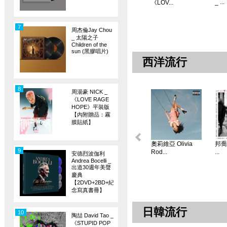
_ ...
《LOV...
7
周杰倫Jay Chou
_ 太陽之子
Children of the
sun (黑膠唱片)
西洋流行
8
周湯豪 NICK _
《LOVE RAGE
HOPE》平裝版
【內附贈品：霧
膜貼紙】
奧莉維亞 Olivia
邦喬飛
9
Rod...
...
安德烈波伽利
Andrea Bocelli _
出道30週年美聲
慶典
【2DVD+2BD+紀
念寫真書冊】
日韓流行
10
陶喆 David Tao _
《STUPID POP