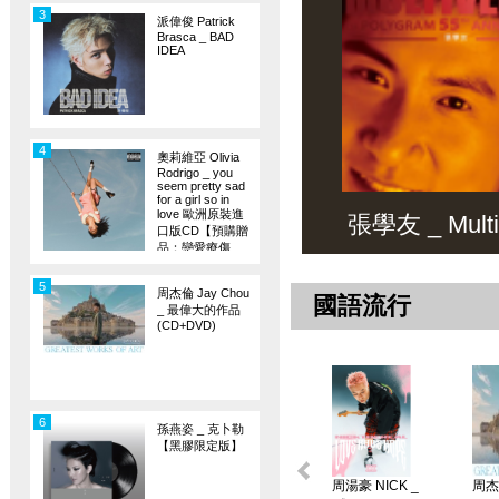
3
派偉俊 Patrick
Brasca _ BAD
IDEA
4
奧莉維亞 Olivia
Rodrigo _ you
seem pretty sad
for a girl so in
love 歐洲原裝進
張學友 _ Multiv
口版CD【預購贈
品：戀愛療傷
旗】
5
周杰倫 Jay Chou
國語流行
_ 最偉大的作品
(CD+DVD)
6
孫燕姿 _ 克卜勒
【黑膠限定版】
周湯豪 NICK _
周杰倫