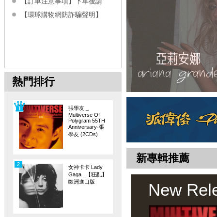
【訂單注意事項】下單後請
【環球購物網防詐騙聲明】
熱門排行
張學友 _
Multiverse Of
Polygram 55TH
Anniversary-張
學友 (2CDs)
新專輯推薦
2
女神卡卡 Lady
Gaga _【狂亂】
歐洲進口版
New Rel