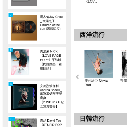
_ ...
《LOV...
7
周杰倫Jay Chou
_ 太陽之子
Children of the
sun (黑膠唱片)
西洋流行
8
周湯豪 NICK _
《LOVE RAGE
HOPE》平裝版
【內附贈品：霧
膜貼紙】
奧莉維亞 Olivia
邦喬飛
9
Rod...
...
安德烈波伽利
Andrea Bocelli _
出道30週年美聲
慶典
【2DVD+2BD+紀
念寫真書冊】
日韓流行
10
陶喆 David Tao _
《STUPID POP