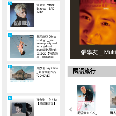
3
派偉俊 Patrick
Brasca _ BAD
IDEA
4
奧莉維亞 Olivia
Rodrigo _ you
seem pretty sad
for a girl so in
love 歐洲原裝進
張學友 _ Multiv
口版CD【預購贈
品：戀愛療傷
旗】
5
周杰倫 Jay Chou
國語流行
_ 最偉大的作品
(CD+DVD)
6
孫燕姿 _ 克卜勒
【黑膠限定版】
周湯豪 NICK _
周杰倫