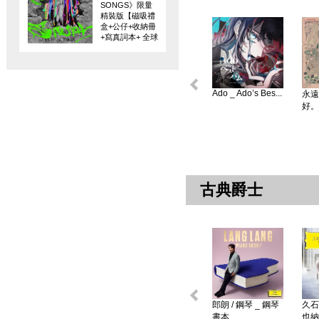
SONGS》限量
精裝版【磁吸禮
盒+公仔+收納冊
+寫真詞本+ 全球
限量編碼珍藏
卡】
Ado _ Ado’s Bes...
永遠
好。
古典爵士
郎朗 / 鋼琴 _ 鋼琴
久石
書本 ...
也納