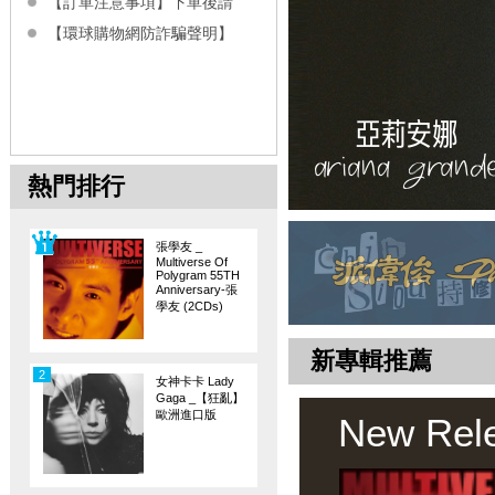
【訂單注意事項】下單後請
【環球購物網防詐騙聲明】
熱門排行
張學友 _
Multiverse Of
Polygram 55TH
Anniversary-張
學友 (2CDs)
新專輯推薦
2
女神卡卡 Lady
Gaga _【狂亂】
歐洲進口版
New Rel