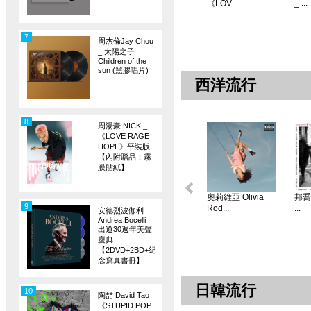
_ ...
《LOV...
7
周杰倫Jay Chou
_ 太陽之子
Children of the
sun (黑膠唱片)
西洋流行
8
周湯豪 NICK _
《LOVE RAGE
HOPE》平裝版
【內附贈品：霧
膜貼紙】
奧莉維亞 Olivia
邦喬飛
9
Rod...
...
安德烈波伽利
Andrea Bocelli _
出道30週年美聲
慶典
【2DVD+2BD+紀
念寫真書冊】
日韓流行
10
陶喆 David Tao _
《STUPID POP