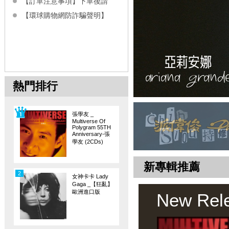
【訂單注意事項】下單後請
【環球購物網防詐騙聲明】
熱門排行
張學友 _
Multiverse Of
Polygram 55TH
Anniversary-張
學友 (2CDs)
新專輯推薦
2
女神卡卡 Lady
Gaga _【狂亂】
歐洲進口版
New Rel