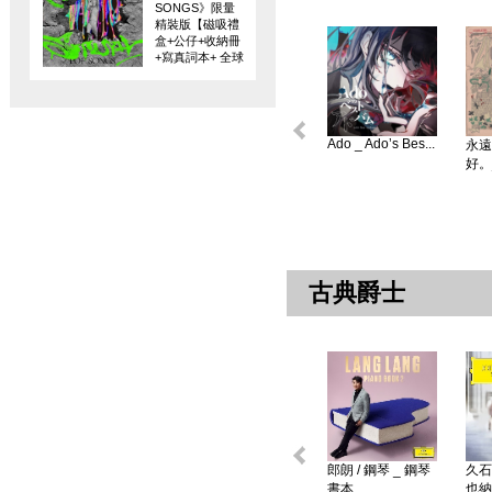
SONGS》限量
精裝版【磁吸禮
盒+公仔+收納冊
+寫真詞本+ 全球
限量編碼珍藏
卡】
Ado _ Ado’s Bes...
永遠
好。
古典爵士
郎朗 / 鋼琴 _ 鋼琴
久石
書本 ...
也納