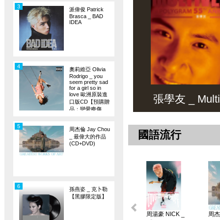
3
派偉俊 Patrick
Brasca _ BAD
IDEA
4
奧莉維亞 Olivia
Rodrigo _ you
seem pretty sad
for a girl so in
love 歐洲原裝進
張學友 _ Multiv
口版CD【預購贈
品：戀愛療傷
旗】
5
周杰倫 Jay Chou
國語流行
_ 最偉大的作品
(CD+DVD)
6
孫燕姿 _ 克卜勒
【黑膠限定版】
周湯豪 NICK _
周杰倫