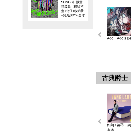
SONGS》限量
精裝版【磁吸禮
盒+公仔+收納冊
+寫真詞本+ 全球
限量編碼珍藏
卡】
Ado _ Ado’s Bes
古典爵士
郎朗 / 鋼琴 _ 
書本 ...