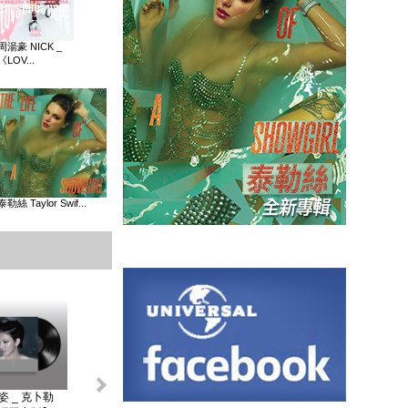
周湯豪 NICK _
《LOV...
泰勒絲 Taylor Swif...
姿 _ 克卜勒