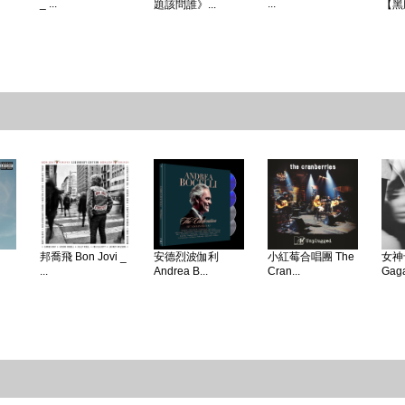
_ ...
...
題該問誰》...
【黑
邦喬飛 Bon Jovi _
安德烈波伽利
小紅莓合唱團 The
女神卡
...
Andrea B...
Cran...
Gaga 