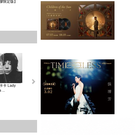
膠限定版】
卡 Lady
怪奇比莉 BILLIE
蘿兒 Lorde _ 聖女
莎賓娜卡本特
...
EIL...
V...
Sabrina ...