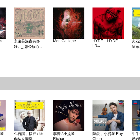
...
Mori Calliope _...
HYDE _ HYDE
永遠是深夜有多
久石
[IN...
好。_ 愚公移心...
皇家愛
鋼琴
久石讓，指揮 / 維
李齊 / 小提琴
陳銳，小提琴 Ray
牛牛(
Richar...
Chen...
也納交響樂...
琴•梵