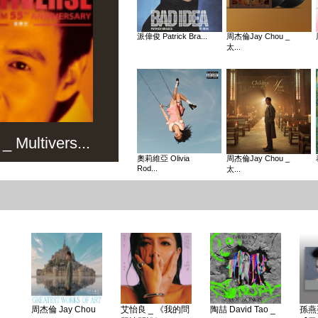
派偉俊 Patrick Bra...
周杰倫Jay Chou _
太...
Multivers...
奧莉維亞 Olivia
周杰倫Jay Chou _
Rod...
太...
周杰倫 Jay Chou
艾怡良 _ 《我的問
陶喆 David Tao _
孫燕