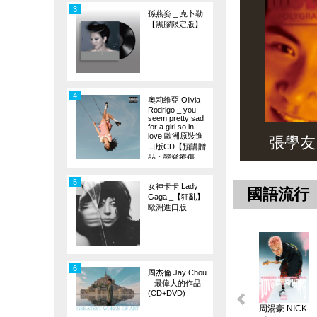
3
孫燕姿 _ 克卜勒
【黑膠限定版】
4
奧莉維亞 Olivia
Rodrigo _ you
seem pretty sad
for a girl so in
love 歐洲原裝進
張學友 _ 
口版CD【預購贈
品：戀愛療傷
旗】
5
女神卡卡 Lady
國語流行
Gaga _【狂亂】
歐洲進口版
6
周杰倫 Jay Chou
_ 最偉大的作品
(CD+DVD)
周湯豪 NICK _