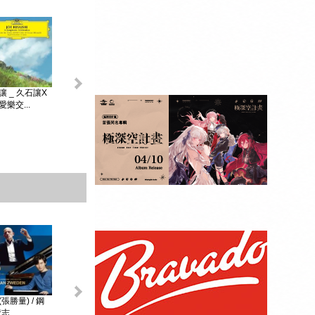
King & Prince _...
讓 _ 久石讓X
初音未來 _
MAGICAL ...
樂交...
贈品：SPECIAL
BOOK+視覺貼紙
10張SET+特典影
像DI...
張勝量) / 鋼
環球DG古典音樂
阿格麗希與朋友 _
戴安娜‧克瑞兒
志...
Diana Kr...
大師合輯 _ ...
阿格麗希與...