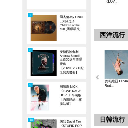
《LOV...
7
周杰倫Jay Chou
_ 太陽之子
Children of the
sun (黑膠唱片)
西洋流行
8
安德烈波伽利
Andrea Bocelli _
出道30週年美聲
慶典
【2DVD+2BD+紀
念寫真書冊】
奧莉維亞 Olivia
9
Rod...
周湯豪 NICK _
《LOVE RAGE
HOPE》平裝版
【內附贈品：霧
膜貼紙】
日韓流行
10
陶喆 David Tao _
《STUPID POP