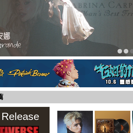
薦
 Release