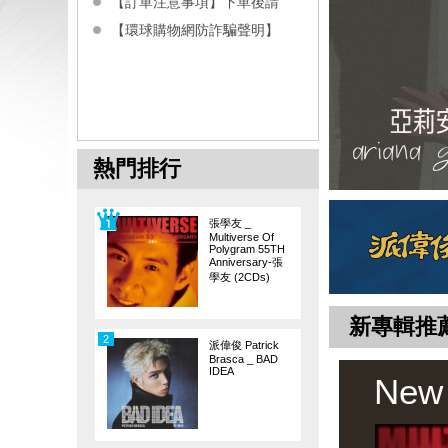
【訂單注意事項】下單後請
【環球購物網防詐騙聲明】
熱門排行
張學友 _
Multiverse Of
Polygram 55TH
Anniversary-張
學友 (2CDs)
新專輯推
2
派偉俊 Patrick
Brasca _ BAD
IDEA
New