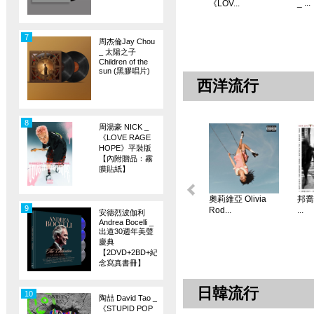
_ ...
《LOV...
7
周杰倫Jay Chou
_ 太陽之子
Children of the
sun (黑膠唱片)
西洋流行
8
周湯豪 NICK _
《LOVE RAGE
HOPE》平裝版
【內附贈品：霧
膜貼紙】
奧莉維亞 Olivia
邦喬飛
9
Rod...
...
安德烈波伽利
Andrea Bocelli _
出道30週年美聲
慶典
【2DVD+2BD+紀
念寫真書冊】
日韓流行
10
陶喆 David Tao _
《STUPID POP