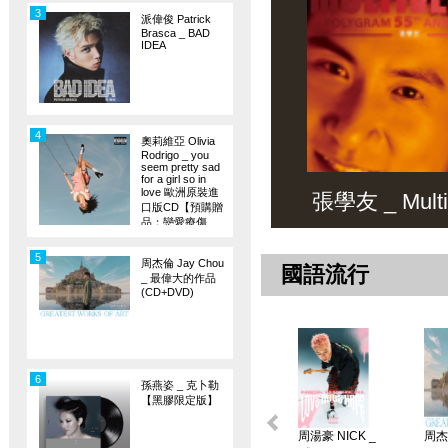
3
派偉俊 Patrick
Brasca _ BAD
IDEA
4
奧莉維亞 Olivia
Rodrigo _ you
seem pretty sad
for a girl so in
love 歐洲原裝進
張學友 _ Multiv
口版CD【預購贈
品：戀愛療傷
旗】
5
周杰倫 Jay Chou
國語流行
_ 最偉大的作品
(CD+DVD)
6
孫燕姿 _ 克卜勒
【黑膠限定版】
周湯豪 NICK _
周杰倫