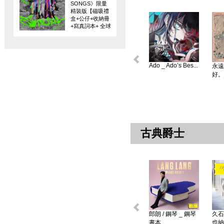
SONGS》限量
精裝版【磁吸禮
盒+公仔+收納冊
+寫真詞本+ 全球
限量編碼珍藏
卡】
Ado _ Ado’s Bes...
永遠
好。
古典爵士
郎朗 / 鋼琴 _ 鋼琴
久石
書本 ...
也納