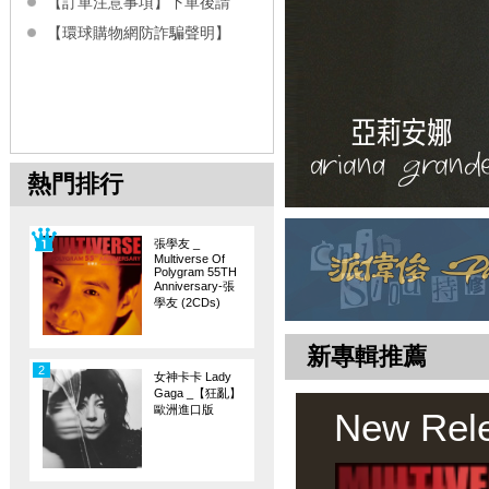
【訂單注意事項】下單後請
【環球購物網防詐騙聲明】
熱門排行
張學友 _
Multiverse Of
Polygram 55TH
Anniversary-張
學友 (2CDs)
新專輯推薦
2
女神卡卡 Lady
Gaga _【狂亂】
歐洲進口版
New Rel