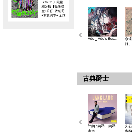
SONGS》限量
精裝版【磁吸禮
盒+公仔+收納冊
+寫真詞本+ 全球
限量編碼珍藏
卡】
Ado _ Ado’s Bes...
永遠
好。
古典爵士
郎朗 / 鋼琴 _ 鋼琴
久石
書本 ...
也納