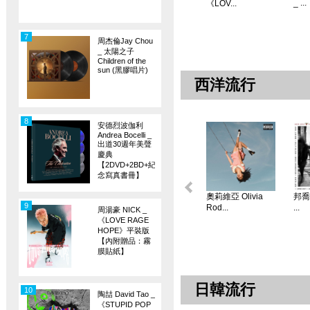
_ ...
《LOV...
7
周杰倫Jay Chou
_ 太陽之子
Children of the
sun (黑膠唱片)
西洋流行
8
安德烈波伽利
Andrea Bocelli _
出道30週年美聲
慶典
【2DVD+2BD+紀
念寫真書冊】
奧莉維亞 Olivia
邦喬飛
9
Rod...
...
周湯豪 NICK _
《LOVE RAGE
HOPE》平裝版
【內附贈品：霧
膜貼紙】
日韓流行
10
陶喆 David Tao _
《STUPID POP