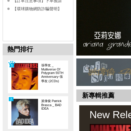
【訂單注意事項】下單後請
【環球購物網防詐騙聲明】
熱門排行
張學友 _
Multiverse Of
Polygram 55TH
Anniversary-張
學友 (2CDs)
新專輯推薦
2
派偉俊 Patrick
Brasca _ BAD
IDEA
New Rel