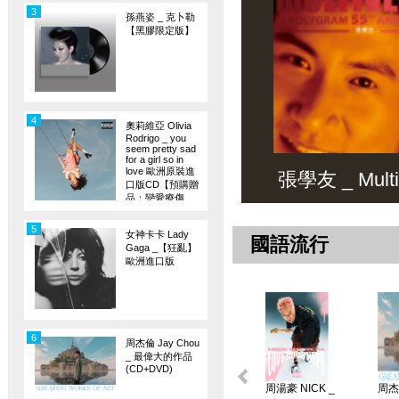
3
孫燕姿 _ 克卜勒
【黑膠限定版】
4
奧莉維亞 Olivia
Rodrigo _ you
seem pretty sad
for a girl so in
love 歐洲原裝進
張學友 _ Multiv
口版CD【預購贈
品：戀愛療傷
旗】
5
女神卡卡 Lady
國語流行
Gaga _【狂亂】
歐洲進口版
6
周杰倫 Jay Chou
_ 最偉大的作品
(CD+DVD)
周湯豪 NICK _
周杰倫