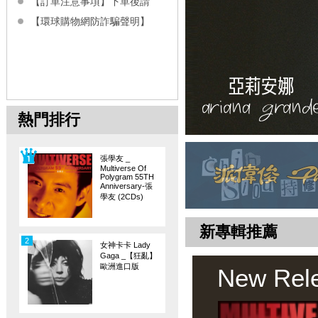
【訂單注意事項】下單後請
【環球購物網防詐騙聲明】
熱門排行
張學友 _
Multiverse Of
Polygram 55TH
Anniversary-張
學友 (2CDs)
新專輯推薦
2
女神卡卡 Lady
Gaga _【狂亂】
歐洲進口版
New Rel