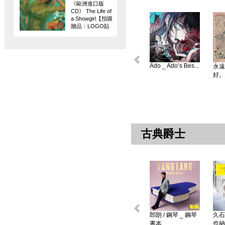
《歐洲進口版
CD》 The Life of
a Showgirl【預購
贈品：LOGO貼
紙】
Ado _ Ado’s Bes...
永遠
好。
古典爵士
郎朗 / 鋼琴 _ 鋼琴
久石
書本 ...
也納