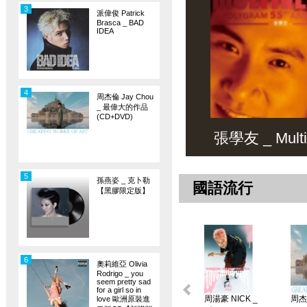
3
派偉俊 Patrick
Brasca _ BAD
IDEA
4
周杰倫 Jay Chou
_ 最偉大的作品
(CD+DVD)
張學友 _ Multiv
5
孫燕姿 _ 克卜勒
國語流行
【黑膠限定版】
6
奧莉維亞 Olivia
Rodrigo _ you
seem pretty sad
for a girl so in
周湯豪 NICK _
周杰倫
love 歐洲原裝進