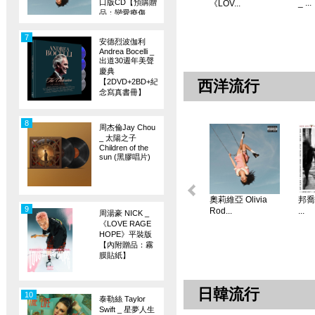
口版CD【預購贈
_ ...
《LOV...
品：戀愛療傷
旗】
7
安德烈波伽利
Andrea Bocelli _
出道30週年美聲
慶典
【2DVD+2BD+紀
西洋流行
念寫真書冊】
8
周杰倫Jay Chou
_ 太陽之子
Children of the
sun (黑膠唱片)
奧莉維亞 Olivia
邦喬飛
9
Rod...
...
周湯豪 NICK _
《LOVE RAGE
HOPE》平裝版
【內附贈品：霧
膜貼紙】
日韓流行
10
泰勒絲 Taylor
Swift _ 星夢人生