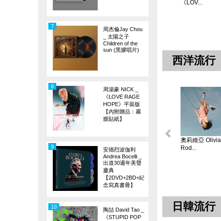
《LOV...
7
周杰倫Jay Chou
_ 太陽之子
Children of the
sun (黑膠唱片)
西洋流行
8
周湯豪 NICK _
《LOVE RAGE
HOPE》平裝版
【內附贈品：霧
膜貼紙】
奧莉維亞 Olivia
9
Rod...
安德烈波伽利
Andrea Bocelli _
出道30週年美聲
慶典
【2DVD+2BD+紀
念寫真書冊】
日韓流行
10
陶喆 David Tao _
《STUPID POP