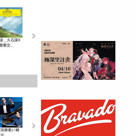
King & Prince _...
讓 _ 久石讓X
初音未來 _
MAGICAL ...
樂交...
贈品：SPECIAL
BOOK+視覺貼紙
10張SET+特典影
像DI...
張勝量) / 鋼
環球DG古典音樂
阿格麗希與朋友 _
戴安娜‧克瑞兒
志...
Diana Kr...
大師合輯 _ ...
阿格麗希與...