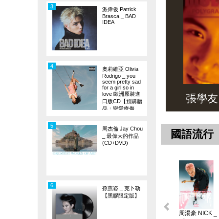
3
派偉俊 Patrick
Brasca _ BAD
IDEA
4
奧莉維亞 Olivia
Rodrigo _ you
seem pretty sad
for a girl so in
love 歐洲原裝進
張學友 _ 
口版CD【預購贈
品：戀愛療傷
旗】
5
周杰倫 Jay Chou
國語流行
_ 最偉大的作品
(CD+DVD)
6
孫燕姿 _ 克卜勒
【黑膠限定版】
周湯豪 NICK _