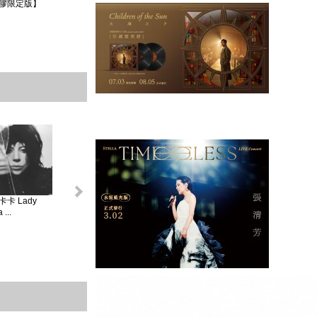
膠限定版】
卡 Lady
怪奇比莉 BILLIE
蘿兒 Lorde _ 聖女
莎賓娜卡本特
...
EIL...
V...
Sabrina ...