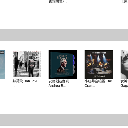
_ ...
...
題該問誰》...
【黑
邦喬飛 Bon Jovi _
安德烈波伽利
小紅莓合唱團 The
女神卡
...
Andrea B...
Cran...
Gaga 