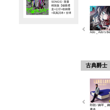
SONGS》限量
精裝版【磁吸禮
盒+公仔+收納冊
+寫真詞本+ 全球
限量編碼珍藏
卡】
Ado _ Ado’s Bes
古典爵士
郎朗 / 鋼琴 _ 
書本 ...