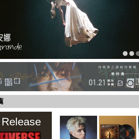
薦
 Release