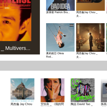
派偉俊 Patrick Bra...
周杰倫Jay Chou _
太...
Multivers...
奧莉維亞 Olivia
周杰倫Jay Chou _
Rod...
太...
周杰倫 Jay Chou
艾怡良 _ 《我的問
陶喆 David Tao _
孫燕