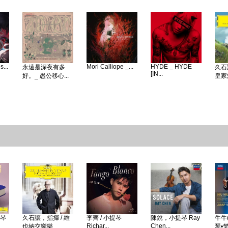
...
Mori Calliope _...
HYDE _ HYDE
永遠是深夜有多
久石
[IN...
好。_ 愚公移心...
皇家愛
鋼琴
久石讓，指揮 / 維
李齊 / 小提琴
陳銳，小提琴 Ray
牛牛(
Richar...
Chen...
也納交響樂...
琴•梵