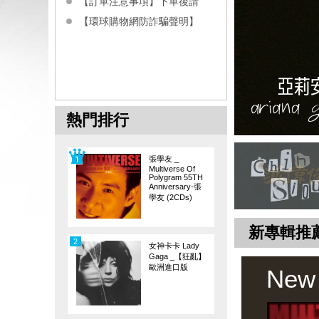
【訂單注意事項】下單後請
【環球購物網防詐騙聲明】
熱門排行
張學友 _
Multiverse Of
Polygram 55TH
Anniversary-張
學友 (2CDs)
新專輯推
2
女神卡卡 Lady
Gaga _【狂亂】
歐洲進口版
New