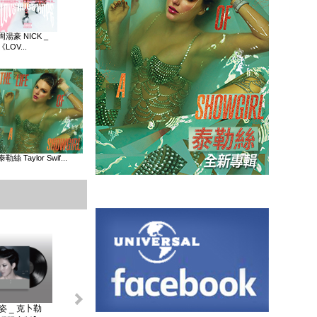
周湯豪 NICK _
《LOV...
泰勒絲 Taylor Swif...
姿 _ 克卜勒